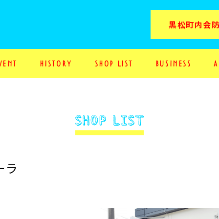
黒松町内会
V
E
N
T
H
I
S
T
O
R
Y
S
H
O
P
L
I
S
T
B
U
S
I
N
E
S
S
A
ーラ