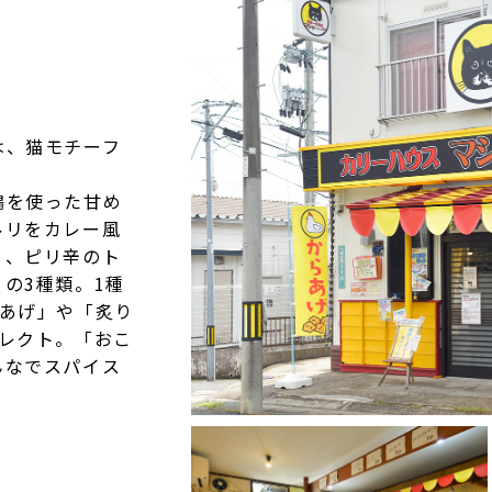
は、猫モチーフ
鶏を使った甘め
ルリをカレー風
」、ピリ辛のト
の3種類。1種
らあげ」や「炙り
セレクト。「おこ
んなでスパイス