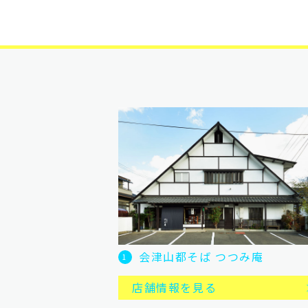
会津山都そば つつみ庵
1
店舗情報を見る