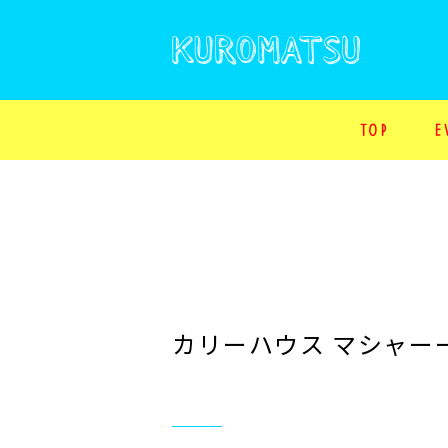
KUROMATSU
T
O
P
E
カリーハウス マシャー